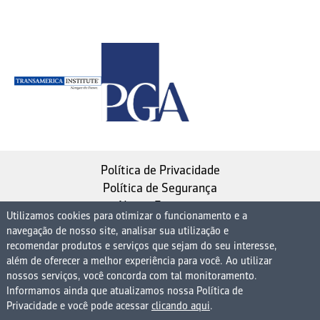
Política de Privacidade
Política de Segurança
Nosso Estatuto
Utilizamos cookies para otimizar o funcionamento e a
navegação de nosso site, analisar sua utilização e
Instituto de Longevidade MAG, uma empresa do
recomendar produtos e serviços que sejam do seu interesse,
Grupo MAG
além de oferecer a melhor experiência para você. Ao utilizar
| CNPJ 08.474.765/0001-75
nossos serviços, você concorda com tal monitoramento.
Informamos ainda que atualizamos nossa Política de
Avenida Presidente Juscelino Kubitschek, 1830, 15º
Privacidade e você pode acessar
clicando aqui
.
andar bloco 1 (parte), Condomínio Edifício São Luiz -