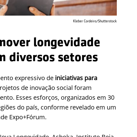
Kleber Cordeiro/Shutterstock
omover longevidade
m diversos setores
ento expressivo de
iniciativas para
projetos de inovação social foram
nto. Esses esforços, organizados em 30
egiões do país, conforme revelado em um
dade Expo+Fórum.
ova Longevidade, Ashoka, Instituto Beja