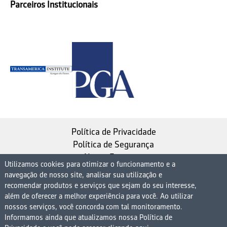
Parceiros Institucionais
Política de Privacidade
Política de Segurança
Nosso Estatuto
Utilizamos cookies para otimizar o funcionamento e a
navegação de nosso site, analisar sua utilização e
Instituto de Longevidade MAG, uma empresa do
recomendar produtos e serviços que sejam do seu interesse,
Grupo MAG
além de oferecer a melhor experiência para você. Ao utilizar
nossos serviços, você concorda com tal monitoramento.
| CNPJ 08.474.765/0001-75
Informamos ainda que atualizamos nossa Política de
Avenida Presidente Juscelino Kubitschek, 1830, 15º