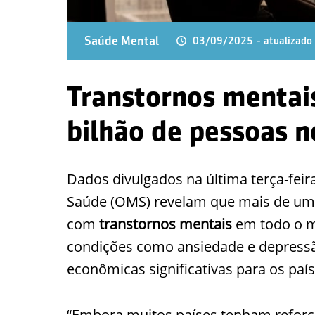
Saúde Mental
03/09/2025
- atualizad
Transtornos mentai
bilhão de pessoas 
Dados divulgados na última terça-feir
Saúde (OMS) revelam que mais de um 
com
transtornos mentais
em todo o m
condições como ansiedade e depres
econômicas significativas para os país
“Embora muitos países tenham reforç