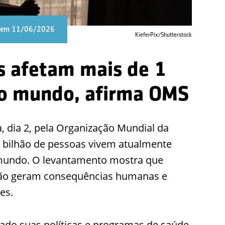
o em 11/06/2026
KieferPix/Shutterstock
s afetam mais de 1
no mundo, afirma OMS
a, dia 2, pela Organização Mundial da
bilhão de pessoas vivem atualmente
undo. O levantamento mostra que
são geram consequências humanas e
es.
ado suas políticas e programas de saúde