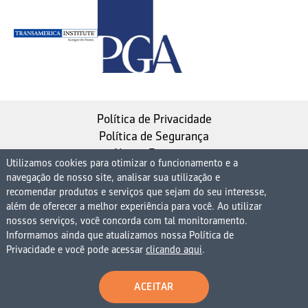
Política de Privacidade
Política de Segurança
Nosso Estatuto
Utilizamos cookies para otimizar o funcionamento e a
navegação de nosso site, analisar sua utilização e
Instituto de Longevidade MAG, uma empresa do
recomendar produtos e serviços que sejam do seu interesse,
Grupo MAG
além de oferecer a melhor experiência para você. Ao utilizar
| CNPJ 08.474.765/0001-75
nossos serviços, você concorda com tal monitoramento.
Informamos ainda que atualizamos nossa Política de
Avenida Presidente Juscelino Kubitschek, 1830, 15º
Privacidade e você pode acessar
clicando aqui
.
andar bloco 1 (parte), Condomínio Edifício São Luiz -
Vila Nova Conceição
ACEITAR
São Paulo - SP - 04543-900 - Brasil