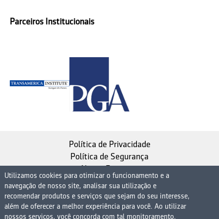
Parceiros Institucionais
Política de Privacidade
Política de Segurança
Nosso Estatuto
Utilizamos cookies para otimizar o funcionamento e a
navegação de nosso site, analisar sua utilização e
Instituto de Longevidade MAG, uma empresa do
recomendar produtos e serviços que sejam do seu interesse,
Grupo MAG
além de oferecer a melhor experiência para você. Ao utilizar
| CNPJ 08.474.765/0001-75
nossos serviços, você concorda com tal monitoramento.