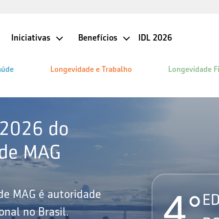
Iniciativas
Benefícios
IDL 2026
aúde
Longevidade e Trabalho
Longevidade F
 2026 do
ade MAG
4°
ade MAG é autoridade
ED
nal no Brasil.