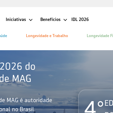
Iniciativas
Benefícios
IDL 2026
aúde
Longevidade e Trabalho
Longevidade F
 2026 do
ade MAG
4°
ade MAG é autoridade
ED
nal no Brasil.