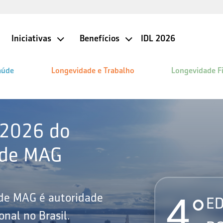
Iniciativas
Benefícios
IDL 2026
aúde
Longevidade e Trabalho
Longevidade F
 2026 do
ade MAG
4°
ade MAG é autoridade
ED
nal no Brasil.