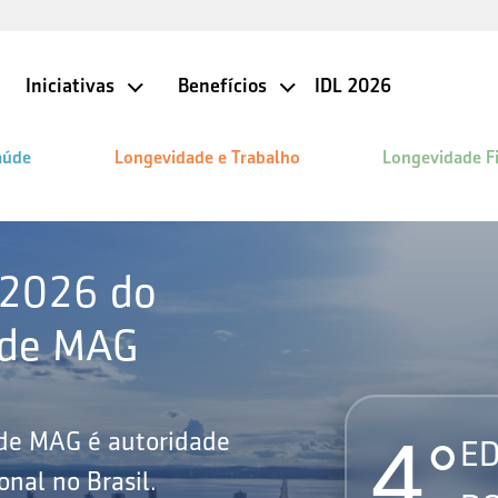
Iniciativas
Benefícios
IDL 2026
aúde
Longevidade e Trabalho
Longevidade F
 2026 do
ade MAG
4°
ade MAG é autoridade
ED
nal no Brasil.