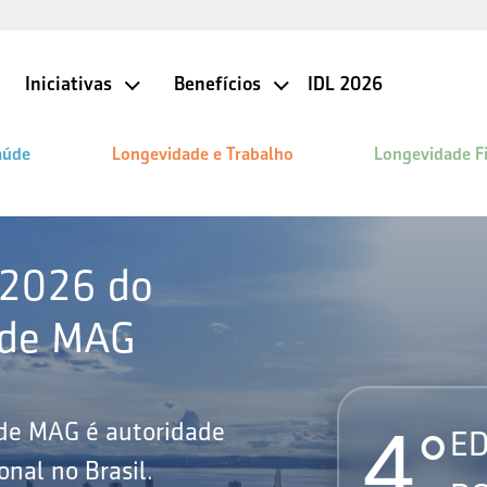
Iniciativas
Benefícios
IDL 2026
aúde
Longevidade e Trabalho
Longevidade F
 2026 do
ade MAG
4°
ade MAG é autoridade
ED
nal no Brasil.