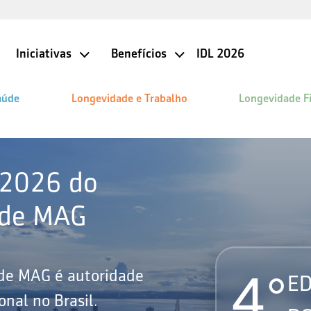
Iniciativas
Benefícios
IDL 2026
aúde
Longevidade e Trabalho
Longevidade F
 2026 do
ade MAG
4°
ade MAG é autoridade
ED
nal no Brasil.