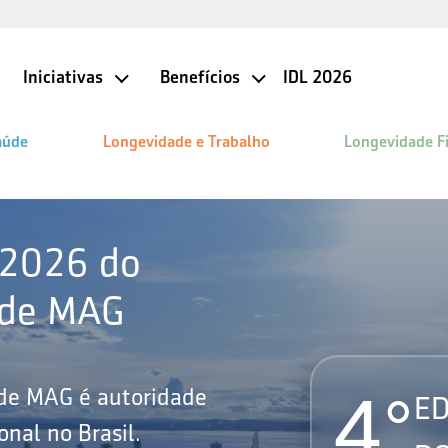
Iniciativas
Benefícios
IDL 2026
aúde
Longevidade e Trabalho
Longevidade F
 2026 do
ade MAG
4°
ade MAG é autoridade
ED
nal no Brasil.