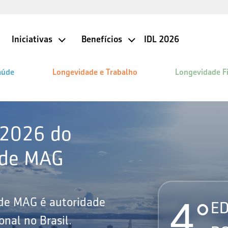
Iniciativas
Benefícios
IDL 2026
aúde
Longevidade e Trabalho
Longevidade F
 2026 do
ade MAG
4°
ade MAG é autoridade
ED
nal no Brasil.