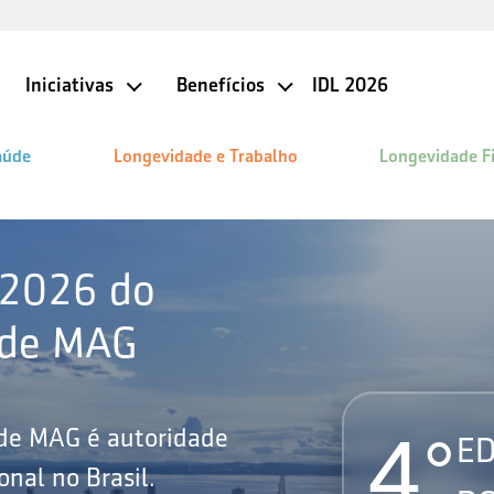
Iniciativas
Benefícios
IDL 2026
aúde
Longevidade e Trabalho
Longevidade F
 2026 do
ade MAG
4°
ade MAG é autoridade
ED
nal no Brasil.