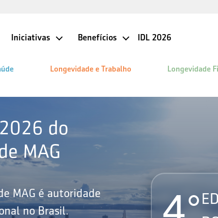
Iniciativas
Benefícios
IDL 2026
aúde
Longevidade e Trabalho
Longevidade F
 2026 do
ade MAG
4°
ade MAG é autoridade
ED
nal no Brasil.