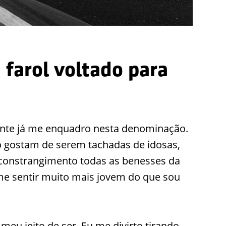
 farol voltado para
nte já me enquadro nesta denominação.
o gostam de serem tachadas de idosas,
constrangimento todas as benesses da
me sentir muito mais jovem do que sou
meu jeito de ser. Eu me divirto tirando