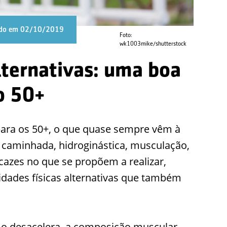
zado em 02/10/2019
Foto:
wk1003mike/shutterstock
alternativas: uma boa
o 50+
 para os 50+, o que quase sempre vêm à
 caminhada, hidroginástica, musculação,
icazes no que se propõem a realizar,
idades físicas alternativas que também
o desacelera, a composição muscular