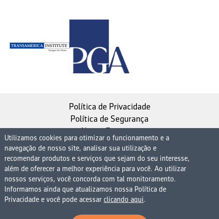
Política de Privacidade
Política de Segurança
Nosso Estatuto
Utilizamos cookies para otimizar o funcionamento e a
navegação de nosso site, analisar sua utilização e
Instituto de Longevidade MAG, uma empresa do
recomendar produtos e serviços que sejam do seu interesse,
Grupo MAG
além de oferecer a melhor experiência para você. Ao utilizar
| CNPJ 08.474.765/0001-75
nossos serviços, você concorda com tal monitoramento.
Informamos ainda que atualizamos nossa Política de
Avenida Presidente Juscelino Kubitschek, 1830, 15º
Privacidade e você pode acessar
clicando aqui
.
andar bloco 1 (parte), Condomínio Edifício São Luiz -
Vila Nova Conceição