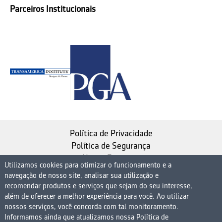
Parceiros Institucionais
Política de Privacidade
Política de Segurança
Nosso Estatuto
Utilizamos cookies para otimizar o funcionamento e a
navegação de nosso site, analisar sua utilização e
Instituto de Longevidade MAG, uma empresa do
recomendar produtos e serviços que sejam do seu interesse,
Grupo MAG
além de oferecer a melhor experiência para você. Ao utilizar
| CNPJ 08.474.765/0001-75
nossos serviços, você concorda com tal monitoramento.
Informamos ainda que atualizamos nossa Política de
Avenida Presidente Juscelino Kubitschek, 1830, 15º