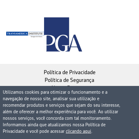
Política de Privacidade
Política de Segurança
Nosso Estatuto
Utilizamos cookies para otimizar o funcionamento e a
navegação de nosso site, analisar sua utilização e
Instituto de Longevidade MAG, uma empresa do
recomendar produtos e serviços que sejam do seu interesse,
Grupo MAG
além de oferecer a melhor experiência para você. Ao utilizar
nossos serviços, você concorda com tal monitoramento.
| CNPJ 08.474.765/0001-75
Informamos ainda que atualizamos nossa Política de
Avenida Presidente Juscelino Kubitschek, 1830, 15º
Privacidade e você pode acessar
clicando aqui
.
andar bloco 1 (parte), Condomínio Edifício São Luiz -