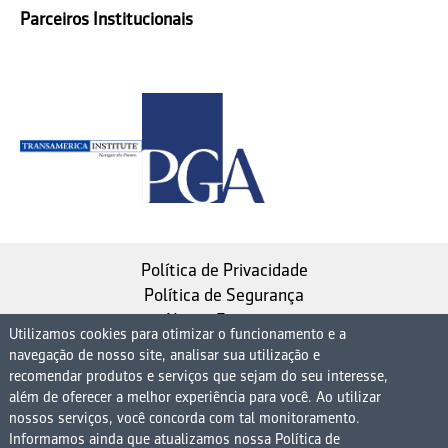
Parceiros Institucionais
Política de Privacidade
Política de Segurança
Nosso Estatuto
Utilizamos cookies para otimizar o funcionamento e a
navegação de nosso site, analisar sua utilização e
Instituto de Longevidade MAG, uma empresa do
recomendar produtos e serviços que sejam do seu interesse,
Grupo MAG
além de oferecer a melhor experiência para você. Ao utilizar
nossos serviços, você concorda com tal monitoramento.
| CNPJ 08.474.765/0001-75
Informamos ainda que atualizamos nossa Política de
Avenida Presidente Juscelino Kubitschek, 1830, 15º