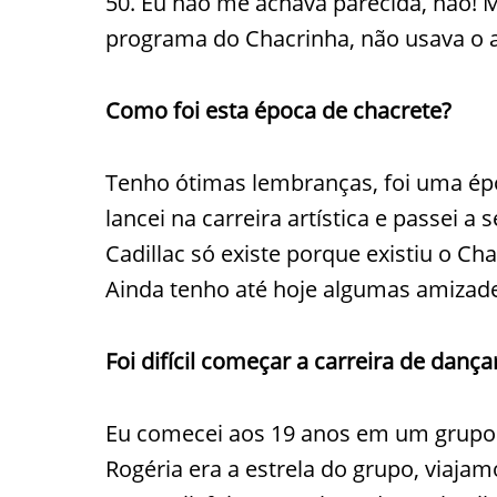
50. Eu não me achava parecida, não!
programa do Chacrinha, não usava o ap
Como foi esta época de
chacrete
?
Tenho ótimas lembranças, foi uma é
lancei na carreira artística e passei a
Cadillac só existe porque existiu o C
Ainda tenho até hoje algumas amizade
Foi difícil começar a carreira de dança
Eu comecei aos 19 anos em um grupo d
Rogéria era a estrela do grupo, viaja