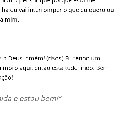
dianta pensar que porque está me
ha ou vai interromper o que eu quero ou
ara mim.
as a Deus, amém! (risos) Eu tenho um
 moro aqui, então está tudo lindo. Bem
fação!
ida e estou bem!”