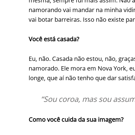
mesma, sempre fui mais assim. Não a
namorando vai mandar na minha vidin
vai botar barreiras. Isso não existe p
Você está casada?
Eu, não. Casada não estou, não, graç
namorado. Ele mora em Nova York, eu
longe, que aí não tenho que dar satis
“Sou coroa, mas sou assum
Como você cuida da sua imagem?