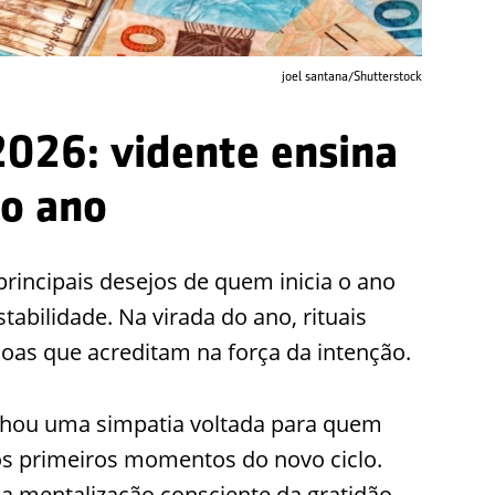
joel santana/Shutterstock
2026: vidente ensina
 o ano
principais desejos de quem inicia o ano
abilidade. Na virada do ano, rituais
oas que acreditam na força da intenção.
ilhou uma simpatia voltada para quem
nos primeiros momentos do novo ciclo.
 mentalização consciente da gratidão.