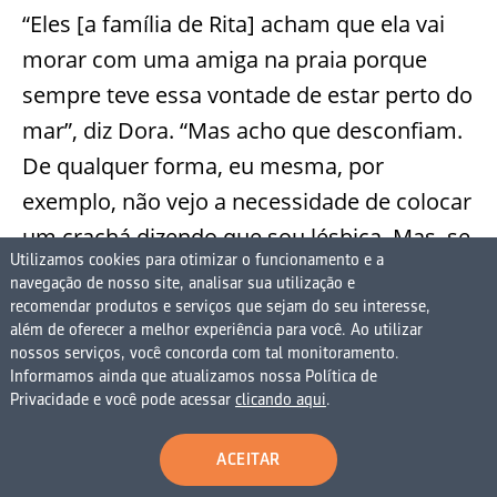
“Eles [a família de Rita] acham que ela vai
morar com uma amiga na praia porque
sempre teve essa vontade de estar perto do
mar”, diz Dora. “Mas acho que desconfiam.
De qualquer forma, eu mesma, por
exemplo, não vejo a necessidade de colocar
um crachá dizendo que sou lésbica. Mas, se
Utilizamos cookies para otimizar o funcionamento e a
me perguntarem, direi que sou.”
navegação de nosso site, analisar sua utilização e
recomendar produtos e serviços que sejam do seu interesse,
além de oferecer a melhor experiência para você. Ao utilizar
Sinal dos tempos. Que, embora ainda sejam
nossos serviços, você concorda com tal monitoramento.
nebulosos para as mulheres e LGBTs que
Informamos ainda que atualizamos nossa Política de
Privacidade e você pode acessar
clicando aqui
.
buscam uma nova orientação sexual, já
permitem alguns bons momentos ao sol.
ACEITAR
Como o que Dora e Rita vão aproveitar em