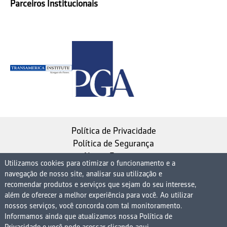
Parceiros Institucionais
Política de Privacidade
Política de Segurança
Nosso Estatuto
Utilizamos cookies para otimizar o funcionamento e a
navegação de nosso site, analisar sua utilização e
Instituto de Longevidade MAG, uma empresa do
recomendar produtos e serviços que sejam do seu interesse,
Grupo MAG
além de oferecer a melhor experiência para você. Ao utilizar
nossos serviços, você concorda com tal monitoramento.
| CNPJ 08.474.765/0001-75
Informamos ainda que atualizamos nossa Política de
Avenida Presidente Juscelino Kubitschek, 1830, 15º