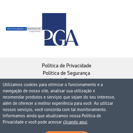
Política de Privacidade
Política de Segurança
Nosso Estatuto
Utilizamos cookies para otimizar o funcionamento e a
navegação de nosso site, analisar sua utilização e
Instituto de Longevidade MAG, uma empresa do
recomendar produtos e serviços que sejam do seu interesse,
Grupo MAG
além de oferecer a melhor experiência para você. Ao utilizar
nossos serviços, você concorda com tal monitoramento.
| CNPJ 08.474.765/0001-75
Informamos ainda que atualizamos nossa Política de
Avenida Presidente Juscelino Kubitschek, 1830, 15º
Privacidade e você pode acessar
clicando aqui
.
andar bloco 1 (parte), Condomínio Edifício São Luiz -
Vila Nova Conceição