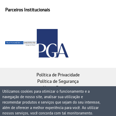
Parceiros Institucionais
Política de Privacidade
Política de Segurança
Nosso Estatuto
Utilizamos cookies para otimizar o funcionamento e a
navegação de nosso site, analisar sua utilização e
Instituto de Longevidade MAG, uma empresa do
recomendar produtos e serviços que sejam do seu interesse,
Grupo MAG
além de oferecer a melhor experiência para você. Ao utilizar
nossos serviços, você concorda com tal monitoramento.
| CNPJ 08.474.765/0001-75