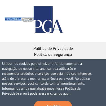
Política de Privacidade
Política de Segurança
Nosso Estatuto
Utilizamos cookies para otimizar o funcionamento e a
navegação de nosso site, analisar sua utilização e
Instituto de Longevidade MAG, uma empresa do
recomendar produtos e serviços que sejam do seu interesse,
Grupo MAG
além de oferecer a melhor experiência para você. Ao utilizar
| CNPJ 08.474.765/0001-75
nossos serviços, você concorda com tal monitoramento.
Informamos ainda que atualizamos nossa Política de
Avenida Presidente Juscelino Kubitschek, 1830, 15º
Privacidade e você pode acessar
clicando aqui
.
andar bloco 1 (parte), Condomínio Edifício São Luiz -
Vila Nova Conceição