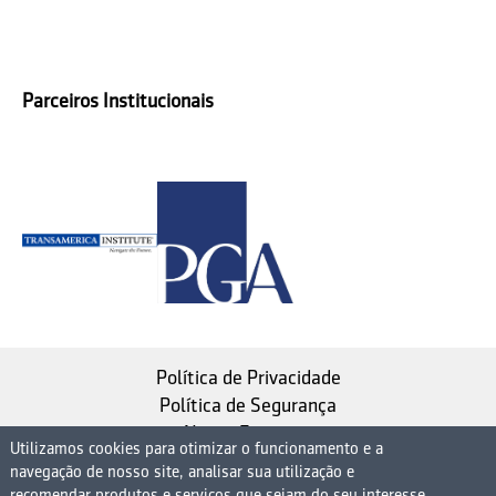
Parceiros Institucionais
Política de Privacidade
Política de Segurança
Nosso Estatuto
Utilizamos cookies para otimizar o funcionamento e a
navegação de nosso site, analisar sua utilização e
Instituto de Longevidade MAG, uma empresa do
recomendar produtos e serviços que sejam do seu interesse,