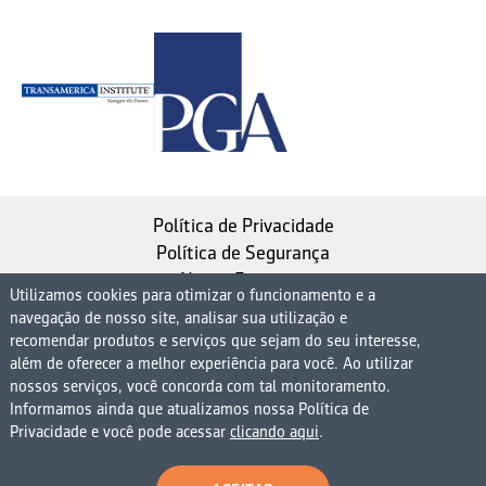
Política de Privacidade
Política de Segurança
Nosso Estatuto
Utilizamos cookies para otimizar o funcionamento e a
navegação de nosso site, analisar sua utilização e
Instituto de Longevidade MAG, uma empresa do
recomendar produtos e serviços que sejam do seu interesse,
Grupo MAG
além de oferecer a melhor experiência para você. Ao utilizar
| CNPJ 08.474.765/0001-75
nossos serviços, você concorda com tal monitoramento.
Informamos ainda que atualizamos nossa Política de
Avenida Presidente Juscelino Kubitschek, 1830, 15º
Privacidade e você pode acessar
clicando aqui
.
andar bloco 1 (parte), Condomínio Edifício São Luiz -
Vila Nova Conceição