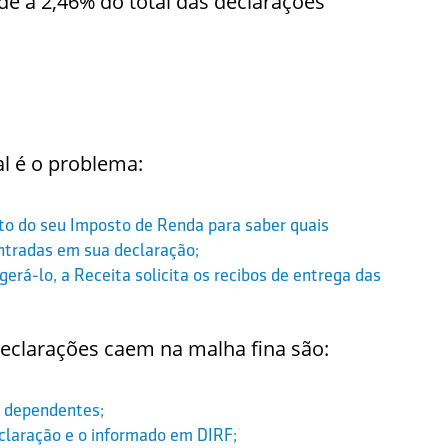
e a 2,46% do total das declarações
l é o problema:
ato do seu Imposto de Renda para saber quais
ntradas em sua declaração;
gerá-lo, a Receita solicita os recibos de entrega das
declarações caem na malha fina são:
s dependentes;
eclaração e o informado em DIRF;