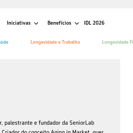
Iniciativas
Benefícios
IDL 2026
aúde
Longevidade e Trabalho
Longevidade F
Cadastre-se agora!
Cadastre-se no Instituto de
 e
Longevidade MAG e aproveite
ara o
nossos benefícios gratuitos.
CADASTRAR
r, palestrante e fundador da SeniorLab
Criador do conceito Aging in Market, quer