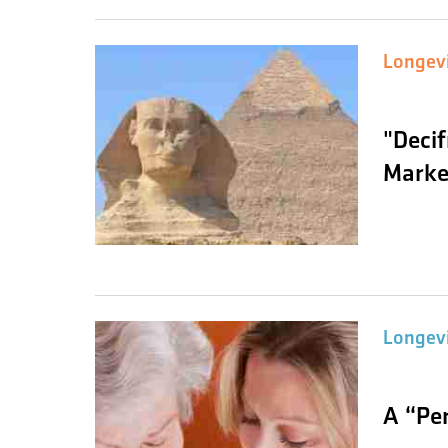
Longev
"Decif
Marke
Longev
A “Per