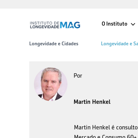
O Instituto
Longevidade e Cidades
Longevidade e S
Cursos de Requalificação
Por
Conte com diversos cursos
gratuitos de requalificação
Martin Henkel
mantenha-se atualizado p
mercado de trabalho.
Martin Henkel é consulto
CONHECER
Mercado e Consumo 60+. 