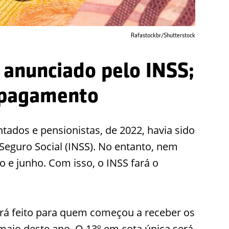
Rafastockbr/Shutterstock
 anunciado pelo INSS;
e pagamento
ados e pensionistas, de 2022, havia sido
 Seguro Social (INSS). No entanto, nem
 e junho. Com isso, o INSS fará o
rá feito para quem começou a receber os
 maio deste ano. O 13º em cota única será