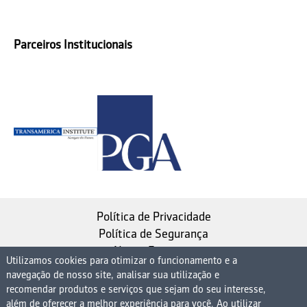
Parceiros Institucionais
Política de Privacidade
Política de Segurança
Nosso Estatuto
Utilizamos cookies para otimizar o funcionamento e a
navegação de nosso site, analisar sua utilização e
Instituto de Longevidade MAG, uma empresa do
recomendar produtos e serviços que sejam do seu interesse,
Grupo MAG
além de oferecer a melhor experiência para você. Ao utilizar