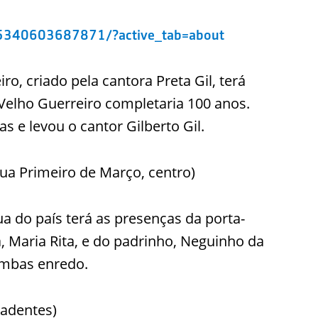
65340603687871/?active_tab=about
o, criado pela cantora Preta Gil, terá
elho Guerreiro completaria 100 anos.
s e levou o cantor Gilberto Gil.
 rua Primeiro de Março, centro)
a do país terá as presenças da porta-
, Maria Rita, e do padrinho, Neguinho da
ambas enredo.
radentes)