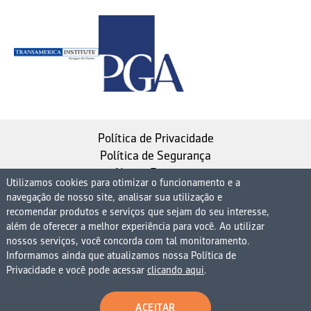
Política de Privacidade
Política de Segurança
Nosso Estatuto
Utilizamos cookies para otimizar o funcionamento e a
navegação de nosso site, analisar sua utilização e
Instituto de Longevidade MAG, uma empresa do
recomendar produtos e serviços que sejam do seu interesse,
Grupo MAG
além de oferecer a melhor experiência para você. Ao utilizar
nossos serviços, você concorda com tal monitoramento.
| CNPJ 08.474.765/0001-75
Informamos ainda que atualizamos nossa Política de
Avenida Presidente Juscelino Kubitschek, 1830, 15º
Privacidade e você pode acessar
clicando aqui
.
andar bloco 1 (parte), Condomínio Edifício São Luiz -
Vila Nova Conceição
ACEITAR