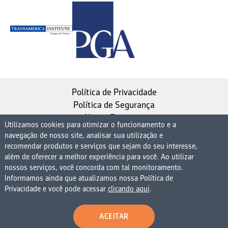
Política de Privacidade
Política de Segurança
Nosso Estatuto
Utilizamos cookies para otimizar o funcionamento e a
navegação de nosso site, analisar sua utilização e
Instituto de Longevidade MAG, uma empresa do
recomendar produtos e serviços que sejam do seu interesse,
Grupo MAG
além de oferecer a melhor experiência para você. Ao utilizar
| CNPJ 08.474.765/0001-75
nossos serviços, você concorda com tal monitoramento.
Informamos ainda que atualizamos nossa Política de
Avenida Presidente Juscelino Kubitschek, 1830, 15º
Privacidade e você pode acessar
clicando aqui
.
andar bloco 1 (parte), Condomínio Edifício São Luiz -
Vila Nova Conceição
ACEITAR
São Paulo - SP - 04543-900 - Brasil