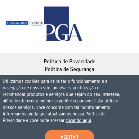
Política de Privacidade
Política de Segurança
Nosso Estatuto
Utilizamos cookies para otimizar o funcionamento e a
navegação de nosso site, analisar sua utilização e
Instituto de Longevidade MAG, uma empresa do
recomendar produtos e serviços que sejam do seu interesse,
Grupo MAG
além de oferecer a melhor experiência para você. Ao utilizar
nossos serviços, você concorda com tal monitoramento.
| CNPJ 08.474.765/0001-75
Informamos ainda que atualizamos nossa Política de
Avenida Presidente Juscelino Kubitschek, 1830, 15º
Privacidade e você pode acessar
clicando aqui
.
andar bloco 1 (parte), Condomínio Edifício São Luiz -
Vila Nova Conceição
ACEITAR