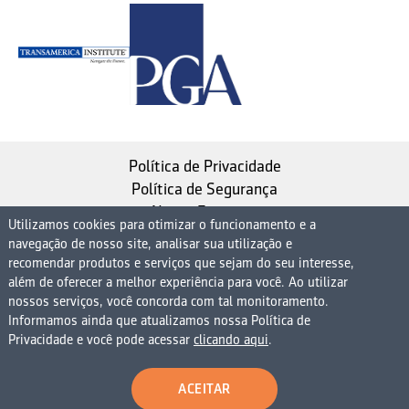
Política de Privacidade
Política de Segurança
Nosso Estatuto
Utilizamos cookies para otimizar o funcionamento e a
navegação de nosso site, analisar sua utilização e
Instituto de Longevidade MAG, uma empresa do
recomendar produtos e serviços que sejam do seu interesse,
Grupo MAG
além de oferecer a melhor experiência para você. Ao utilizar
| CNPJ 08.474.765/0001-75
nossos serviços, você concorda com tal monitoramento.
Informamos ainda que atualizamos nossa Política de
Avenida Presidente Juscelino Kubitschek, 1830, 15º
Privacidade e você pode acessar
clicando aqui
.
andar bloco 1 (parte), Condomínio Edifício São Luiz -
Vila Nova Conceição
ACEITAR
São Paulo - SP - 04543-900 - Brasil