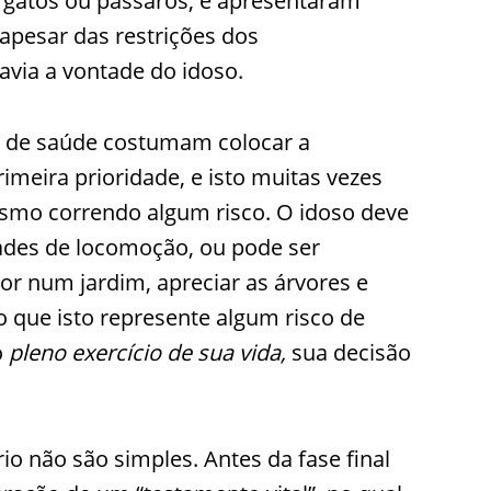
 gatos ou pássaros, e apresentaram
apesar das restrições dos
via a vontade do idoso.
is de saúde costumam colocar a
meira prioridade, e isto muitas vezes
mesmo correndo algum risco. O idoso deve
dades de locomoção, ou pode ser
r num jardim, apreciar as árvores e
 que isto represente algum risco de
o
pleno exercício de sua vida
,
sua decisão
rio não são simples. Antes da fase final