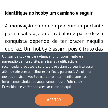
Identifique no hobby um caminho a seguir
A
motivação
é um componente importante
para a satisfação no trabalho e parte dessa
conquista depende de ter prazer naquilo
que faz. Um hobby é assim, pois é fruto das
suas preferências e interesses.
Utilizamos cookies para otimizar o funcionamento e a
navegação de nosso site, analisar sua utilização e
recomendar produtos e serviços que sejam do seu interesse,
Será que isso não representa uma dica
além de oferecer a melhor experiência para você. Ao utilizar
nossos serviços, você concorda com tal monitoramento.
sobre o caminho profissional a seguir?
Informamos ainda que atualizamos nossa Política de
Privacidade e você pode acessar
clicando aqui
.
Imagine que você sempre se imaginou
ACEITAR
como um engenheiro, mas descobriu na