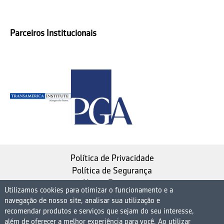
Parceiros Institucionais
Política de Privacidade
Política de Segurança
Nosso Estatuto
Utilizamos cookies para otimizar o funcionamento e a
navegação de nosso site, analisar sua utilização e
Instituto de Longevidade MAG, uma empresa do
recomendar produtos e serviços que sejam do seu interesse,
Grupo MAG
além de oferecer a melhor experiência para você. Ao utilizar