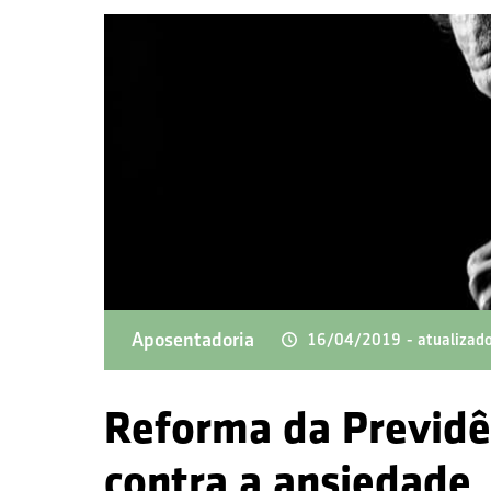
Aposentadoria
16/04/2019
- atualiza
Reforma da Previdê
contra a ansiedade