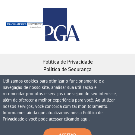
Política de Privacidade
Política de Segurança
Nosso Estatuto
Utilizamos cookies para otimizar o funcionamento e a
navegação de nosso site, analisar sua utilização e
Instituto de Longevidade MAG, uma empresa do
recomendar produtos e serviços que sejam do seu interesse,
Grupo MAG
além de oferecer a melhor experiência para você. Ao utilizar
| CNPJ 08.474.765/0001-75
nossos serviços, você concorda com tal monitoramento.
Informamos ainda que atualizamos nossa Política de
Avenida Presidente Juscelino Kubitschek, 1830, 15º
Privacidade e você pode acessar
clicando aqui
.
andar bloco 1 (parte), Condomínio Edifício São Luiz -
Vila Nova Conceição