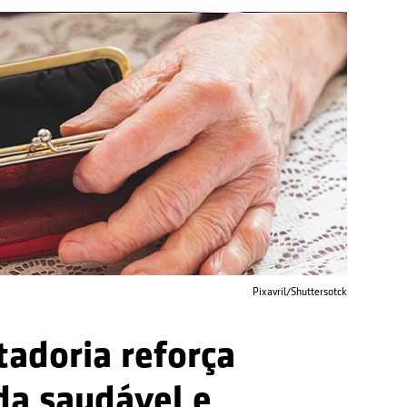
Pixavril/Shuttersotck
adoria reforça
da saudável e