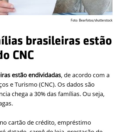
Foto: Bearfotos/shutterstock
ias brasileiras estão
do CNC
eiras estão endividadas
, de acordo com a
ços e Turismo (CNC). Os dados são
cia chega a 30% das famílias. Ou seja,
agas.
 no cartão de crédito, empréstimo
ré-datado, carnê de loja, prestação de