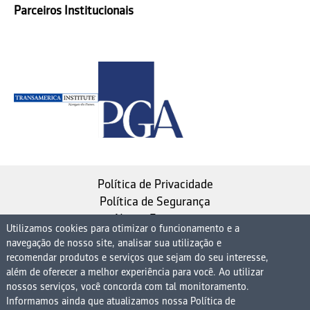
Parceiros Institucionais
Política de Privacidade
Política de Segurança
Nosso Estatuto
Utilizamos cookies para otimizar o funcionamento e a
navegação de nosso site, analisar sua utilização e
Instituto de Longevidade MAG, uma empresa do
recomendar produtos e serviços que sejam do seu interesse,
Grupo MAG
além de oferecer a melhor experiência para você. Ao utilizar
nossos serviços, você concorda com tal monitoramento.
| CNPJ 08.474.765/0001-75
Informamos ainda que atualizamos nossa Política de
Avenida Presidente Juscelino Kubitschek, 1830, 15º