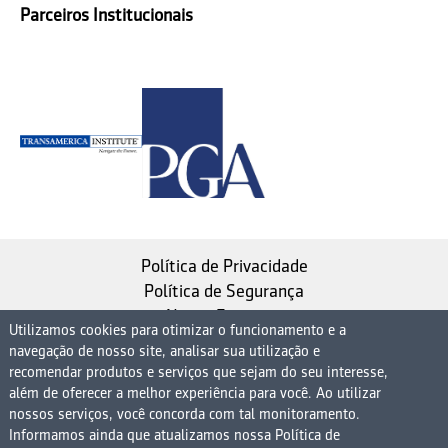
Parceiros Institucionais
Política de Privacidade
Política de Segurança
Nosso Estatuto
Utilizamos cookies para otimizar o funcionamento e a
navegação de nosso site, analisar sua utilização e
Instituto de Longevidade MAG, uma empresa do
recomendar produtos e serviços que sejam do seu interesse,
Grupo MAG
além de oferecer a melhor experiência para você. Ao utilizar
| CNPJ 08.474.765/0001-75
nossos serviços, você concorda com tal monitoramento.
Informamos ainda que atualizamos nossa Política de
Avenida Presidente Juscelino Kubitschek, 1830, 15º