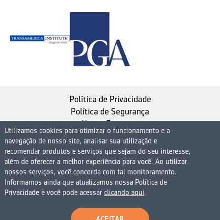
Política de Privacidade
Política de Segurança
Nosso Estatuto
Utilizamos cookies para otimizar o funcionamento e a
navegação de nosso site, analisar sua utilização e
Instituto de Longevidade MAG, uma empresa do
recomendar produtos e serviços que sejam do seu interesse,
Grupo MAG
além de oferecer a melhor experiência para você. Ao utilizar
nossos serviços, você concorda com tal monitoramento.
| CNPJ 08.474.765/0001-75
Informamos ainda que atualizamos nossa Política de
Avenida Presidente Juscelino Kubitschek, 1830, 15º
Privacidade e você pode acessar
clicando aqui
.
andar bloco 1 (parte), Condomínio Edifício São Luiz -
Vila Nova Conceição
ACEITAR